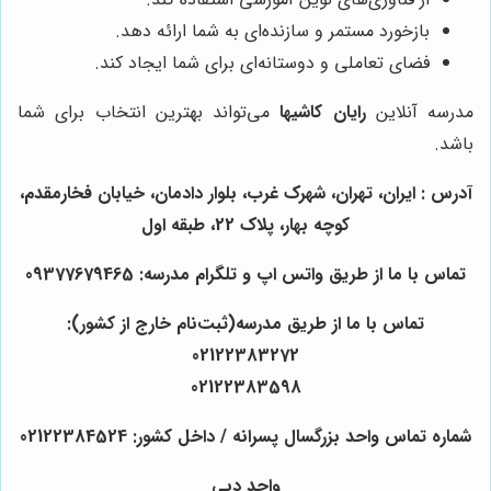
بازخورد مستمر و سازنده‌ای به شما ارائه دهد.
فضای تعاملی و دوستانه‌ای برای شما ایجاد کند.
مدرسه آنلاین
رایان کاشیها
می‌تواند بهترین انتخاب برای شما
باشد.
آدرس : ایران، تهران، شهرک غرب، بلوار دادمان، خیابان فخارمقدم،
کوچه بهار، پلاک 22، طبقه اول
تماس با ما از طریق واتس اپ و تلگرام مدرسه: 09377679465
تماس با ما از طریق مدرسه(ثبت‌نام خارج از کشور):
02122383272
02122383598
شماره تماس واحد بزرگسال پسرانه / داخل کشور: 02122384524
واحد دبی