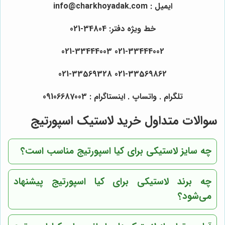
ایمیل : info@charkhoyadak.com
خط ویژه دفتر: 34804-021
021-33444002 021-33444003
021-33569862 021-33569328
تلگرام . واتساپ . اینستاگرام : 09106687003
سوالات متداول خرید لاستیک اسپورتیج
چه سایز لاستیکی برای کیا اسپورتیج مناسب است؟
چه برند لاستیکی برای کیا اسپورتیج پیشنهاد
می‌شود؟