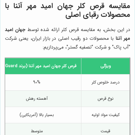
مقایسه قرص کلر
جهان امید مهر آتنا
با
محصولات رقبای اصلی
در این بخش، به مقایسه قرص کلر ارائه شده توسط
جهان امید
مهر آتنا
با محصولات دو رقیب اصلی در بازار ایران، یعنی شرکت
"آب پاک" و شرکت "تصفیه گستر"، می‌پردازیم:
ویژگی
قرص کلر
جهان امید مهر آتنا
(برند BioGuard)
درصد خلوص کلر
90%
نوع قرص
آهسته رهش
کیفیت مواد اولیه
بسیار بالا (آمریکایی)
قیمت
متوسط