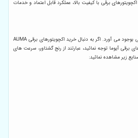
ویتورهای برقی با کیفیت بالا، عملکرد قابل اعتماد و خدمات
برخی از قطعات اکچویتورهای برقی آیوما به نحوی طراحی شده‌اند که وظیفه مدولاسیون یا تعدیل را در سیستم های اتوماسیون صنعتی بوجود می آورد. اگر به دنبال خرید اکچویتورهای برقی AUMA
برقی آیوما توجه نمائید، عبارتند از رنج گشتاور، سرعت های
ایع زیر مشاهده نمائید: