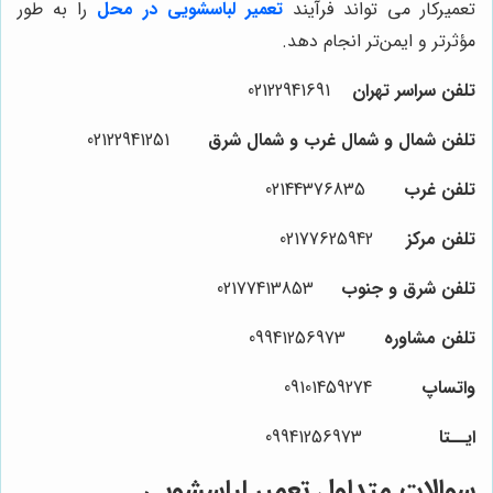
تعمیرکار می تواند فرآیند
تعمیر لباسشویی در محل
را به طور
مؤثرتر و ایمن‌تر انجام دهد.
تلفن سراسر تهران
02122941691
تلفن شمال و شمال غرب و شمال شرق
02122941251
تلفن غرب
02144376835
تلفن مرکز
02177625942
تلفن شرق و جنوب
02177413853
تلفن مشاوره
09941256973
واتساپ
09101459274
ایــتا
09941256973
سوالات متداول تعمیر لباسشویی