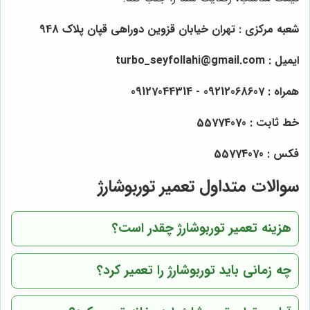
شعبه مرکزی : تهران خیابان قزوین دوراهی قپان پلاک 948
ایمیل : turbo_seyfollahi@gmail.com
همراه :
09212068607
- 09127044314
خط ثابت : 55774070
فکس : 55774070
سوالات متداول تعمیر توربوشارژ
هزینه تعمیر توربوشارژ چقدر است؟
چه زمانی باید توربوشارژ را تعمیر کرد؟