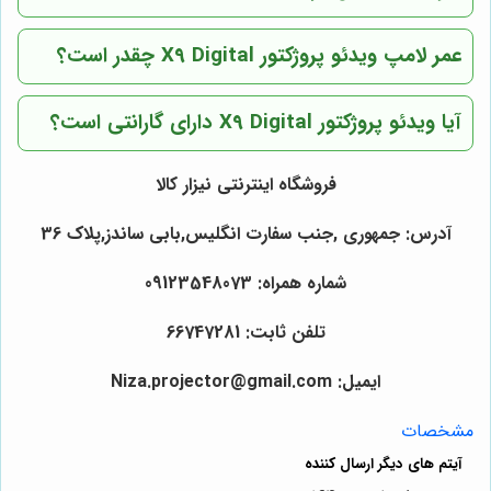
عمر لامپ ویدئو پروژکتور X9 Digital چقدر است؟
آیا ویدئو پروژکتور X9 Digital دارای گارانتی است؟
فروشگاه اینترنتی نیزار کالا
آدرس: جمهوری ,جنب سفارت انگلیس,بابی ساندز,پلاک 36
شماره همراه: 09123548073
تلفن ثابت: 66747281
ایمیل: Niza.projector@gmail.com
مشخصات