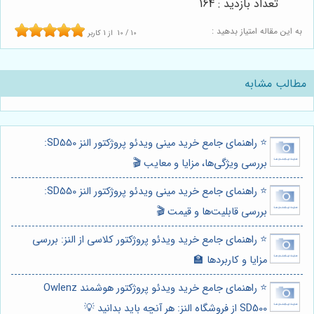
تعداد بازدید : 164
به این مقاله امتیاز بدهید :
10
/
10
از
1
کاربر
مطالب مشابه
⭐️ راهنمای جامع خرید مینی ویدئو پروژکتور النز SD550:
بررسی ویژگی‌ها، مزایا و معایب 🎬
⭐️ راهنمای جامع خرید مینی ویدئو پروژکتور النز SD550:
بررسی قابلیت‌ها و قیمت 🎬
⭐️ راهنمای جامع خرید ویدئو پروژکتور کلاسی از النز: بررسی
مزایا و کاربردها 🏫
⭐️ راهنمای جامع خرید ویدئو پروژکتور هوشمند Owlenz
SD500 از فروشگاه النز: هر آنچه باید بدانید 💡