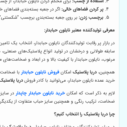
استفاده از چسب:
برای محکم کردن نایلون حبابدار، از چسب
پر کردن فضاهای خالی:
اگر در جعبه بسته‌بندی فضاهای خالی
برچسب زدن:
بر روی جعبه بسته‌بندی برچسب "شکستنی" یا 
معرفی تولیدکننده معتبر نایلون حبابدار:
در بازار پر رقابت تولیدکنندگان نایلون حبابدار، انتخاب یک تامی
سابقه طولانی و درخشان در تولید انواع پلاستیک‌های صنعتی، ه
مرغوب، نایلون حبابدار با کیفیت بالا و در ابعاد و ضخامت‌های 
همچنین،
دریا پلاستیک
امکان
فروش نایلون حبابدار
با ضخامت و 
خرید عمده نایلون حبابدار، می‌توانید با کادر فروش
دریا پلاستیک
لازم به ذکر است که امکان
خرید نایلون حبابدار چاپدار
در سایز
ضخامت، ترکیب رنگی و همچنین سایز حباب متفاوت از یکدیگر ت
چرا
دریا پلاستیک
را انتخاب کنیم؟
در میان تولیدکنندگان مختلف نایلون حبابدار،
دریا پلاستیک
با ا