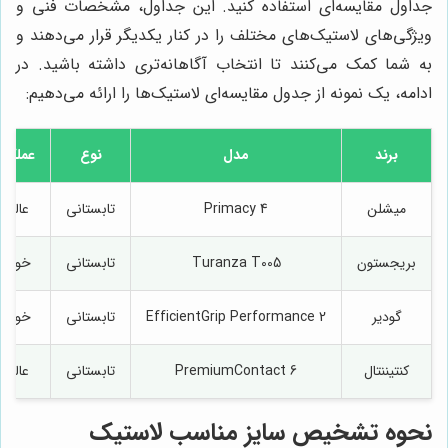
جداول مقایسه‌ای استفاده کنید. این جداول، مشخصات فنی و
ویژگی‌های لاستیک‌های مختلف را در کنار یکدیگر قرار می‌دهند و
به شما کمک می‌کنند تا انتخاب آگاهانه‌تری داشته باشید. در
ادامه، یک نمونه از جدول مقایسه‌ای لاستیک‌ها را ارائه می‌دهیم:
برند
مدل
نوع
عملکرد
میشلن
Primacy 4
تابستانی
عالی
بریجستون
Turanza T005
تابستانی
خوب
گودیر
EfficientGrip Performance 2
تابستانی
خوب
کنتیننتال
PremiumContact 6
تابستانی
عالی
نحوه تشخیص سایز مناسب لاستیک