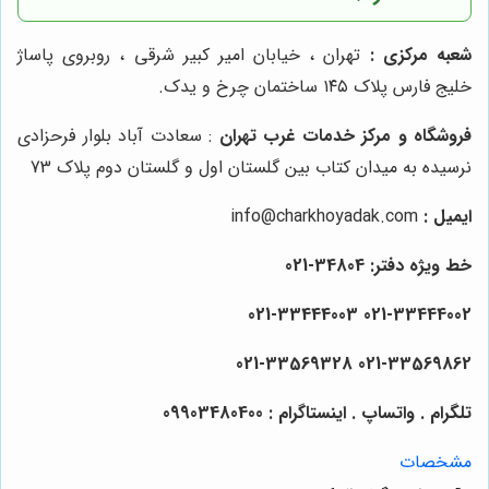
شعبه مرکزی :
تهران ، خیابان امیر کبیر شرقی ، روبروی پاساژ
خلیج فارس پلاک ۱۴۵ ساختمان چرخ و یدک.
فروشگاه و مرکز خدمات غرب تهران
: سعادت آباد بلوار فرحزادی
نرسیده به میدان کتاب بین گلستان اول و گلستان دوم پلاک 73
ایمیل :
info@charkhoyadak.com
خط ویژه دفتر: 34804-021
021-33444002 021-33444003
021-33569328
021-33569862
تلگرام . واتساپ . اینستاگرام : 09903480400
مشخصات