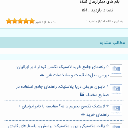
تعداد بازدید : 151
به این مقاله امتیاز بدهید :
10
/
10
از
1
کاربر
مطالب مشابه
⭐️ راهنمای جامع خرید لاستیک نکسن کره از تایر ایرانیان:
بررسی مدل‌ها، قیمت و مشخصات فنی 🚗
⭐️ نایلون عریض دریا پلاستیک: راهنمای جامع استفاده در
صنایع مختلف 🏭
⭐️ لاستیک نکسن بخریم یا نه؟ مقایسه با تایر ایرانیان +
راهنمای خرید 🚗
⭐️ پالت پلاستیکی ایران پلاستیک: پرسش و پاسخ های کلیدی