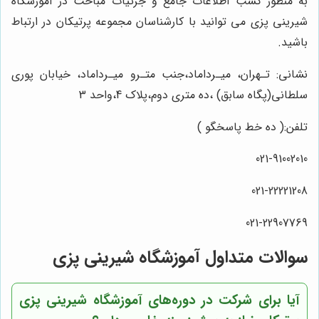
به منظور کسب اطلاعات جامع و جزئیات مباحث در آموزشگاه
شیرینی پزی می توانید با کارشناسان مجموعه پرتیکان در ارتباط
باشید.
نشانی: تـهران، میـرداماد،جنب متـرو میـرداماد، خیابان پوری
سلطانی(پگاه سابق) ،ده متری دوم،پلاک 4،واحد 3
تلفن:( ده خط پاسخگو )
021-91002010
021-22221208
021-22907769
سوالات متداول آموزشگاه شیرینی پزی
آیا برای شرکت در دوره‌های آموزشگاه شیرینی پزی