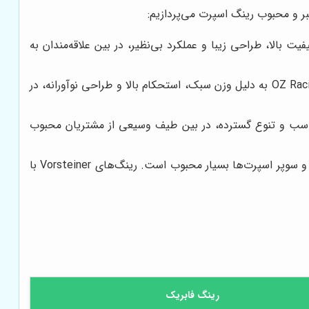
بر و محبوب رینگ اسپرت می‌پردازیم:
تبرترین و شناخته‌شده‌ترین برندهای رینگ اسپرت در جهان است. رینگ‌های BBS به دلیل کیفیت بالا، طراحی زیبا و عملکرد بی‌نظیر، در بین علاقه‌مندان به
برند ایتالیایی OZ Racing یکی دیگر از برندهای معتبر و با سابقه در زمینه تولید رینگ اسپرت است. رینگ‌های OZ Racing به دلیل وزن سبک، استحکام بالا و طراحی نوآورانه، در
ر جهان است. رینگ‌های Enkei به دلیل کیفیت بالا، قیمت مناسب و تنوع گسترده، در بین طیف وسیعی از مشتریان محبوب
برند آمریکایی Vorsteiner به دلیل تولید رینگ‌های لوکس و با کیفیت بالا، در بین صاحبان خودروهای گران‌قیمت و سوپر اسپرت‌ها بسیار محبوب است. رینگ‌های Vorsteiner با
رینگ فابریک