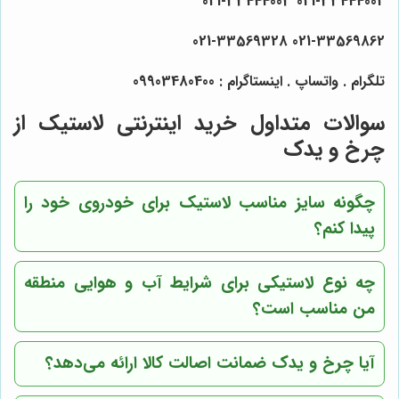
021-33444002 021-33444003
021-33569862 021-33569328
تلگرام . واتساپ . اینستاگرام : 09903480400
سوالات متداول خرید اینترنتی لاستیک از
چرخ و یدک
چگونه سایز مناسب لاستیک برای خودروی خود را
پیدا کنم؟
چه نوع لاستیکی برای شرایط آب و هوایی منطقه
من مناسب است؟
آیا چرخ و یدک ضمانت اصالت کالا ارائه می‌دهد؟