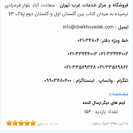
فروشگاه و مرکز خدمات غرب تهران
: سعادت آباد بلوار فرحزادی
نرسیده به میدان کتاب بین گلستان اول و گلستان دوم پلاک 73
ایمیل :
info@charkhoyadak.com
خط ویژه دفتر: 34804-021
021-33444002 021-33444003
021-33569328
021-33569862
تلگرام . واتساپ . اینستاگرام : 09903480400
مشخصات
تعداد بازدید : 154
به این مقاله امتیاز بدهید :
10
/
10
از
1
کاربر