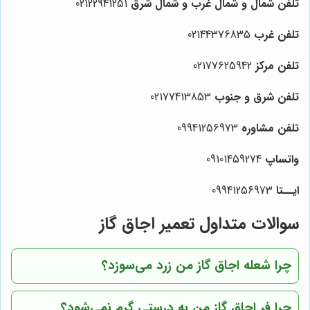
تلفن شمال و شمال غرب و شمال شرق
02122941251
تلفن غرب
02144376835
تلفن مرکز
02177625942
تلفن شرق و جنوب
02177413853
تلفن مشاوره
09941256973
واتساپ
09101459274
ایــتا
09941256973
سوالات متداول تعمیر اجاق گاز
چرا شعله اجاق گاز من زرد می‌سوزد؟
چرا فر اجاق گاز من به درستی گرم نمی‌شود؟