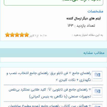
مشخصات
تعداد بازدید : 163
به این مقاله امتیاز بدهید :
10
/
10
از
1
کاربر
مطالب مشابه
راهنمای جامع ⭐️ فن تابلو برق: راهنمای جامع انتخاب، نصب و
نگهداری + نکات کلیدی ⚡️
⭐️ راهنمای جامع فن تابلویی 💡: کلید طلایی عملکرد بی‌نقص
تجهیزات صنعتی (با نگاهی به بنیس کمپانی)
⭐️ هواکش بین کانالی: راهنمای جامع تهویه مطبوع ساختمان