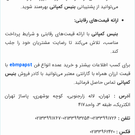
می‌توانید از پشتیبانی
بنیس کمپانی
بهره‌مند شوید.
ارائه قیمت‌های رقابتی:
بنیس کمپانی
با ارائه قیمت‌های رقابتی و شرایط پرداخت
مناسب، تلاش می‌کند تا رضایت مشتریان خود را جلب
کند.
برای کسب اطلاعات بیشتر و خرید عمده انواع فن
ebmpapst
با
قیمت ارزان همراه با گارانتی معتبر می‌توانید با کادر فروش
بنیس
کمپانی
تماس حاصل فرمائید.
آدرس :
تهران، لاله زارجنوبی، کوچه بوشهری، پاساژ تهران
الکتریک، طبقه 3، واحد417
تلفن :
02133991726-02133993254-02133991767
فکس :
02133962420