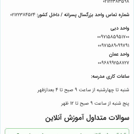
02122383598
شماره تماس واحد بزرگسال پسرانه / داخل کشور:
02122384524
واحد دبی
00971585951700
00971589099791
واحد عمان
0096899258727
ساعات کاری مدرسه:
شنبه تا چهارشنبه از ساعت 9 صبح تا 4 بعدازظهر
پنج شنبه از ساعت 9 صبح تا 12 ظهر
سوالات متداول آموزش آنلاین