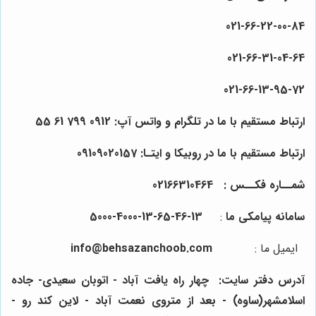
021-
66
-22-
00
-84
021-
66
-31-
04
-64
021-
66
-13-
95
-72
ارتباط مستقیم با ما در تلگرام و واتس آپ:
0912
799
61
55
ارتباط مستقیم با ما در روبیکا و ایتـا: 0910
157
0
2
90
شمــاره فکــس :
64
4
0
31
66
021
سامانه پیامکی ما
:
13-46-65-13-4000-5000
ایمیل ما
:
info@behsazanchoob.com
آدرس دفتر سایت:
چهار راه یافت آباد - اتوبان سعیدی- جاده
اسلامشهر(ساوه) - بعد از متروی نعمت آباد - لاین کند رو -