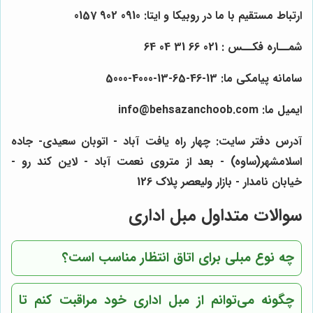
ارتباط مستقیم با ما در روبیکا و ایتا: 0910 902 0157
شمــاره فکــس : 021 66 31 04 64
سامانه پیامکی ما: 13-46-65-13-4000-5000
ایمیل ما: info@behsazanchoob.com
آدرس دفتر سایت: چهار راه یافت آباد - اتوبان سعیدی- جاده
اسلامشهر(ساوه) - بعد از متروی نعمت آباد - لاین کند رو -
خیابان نامدار - بازار ولیعصر پلاک 126
سوالات متداول مبل اداری
چه نوع مبلی برای اتاق انتظار مناسب است؟
چگونه می‌توانم از مبل اداری خود مراقبت کنم تا