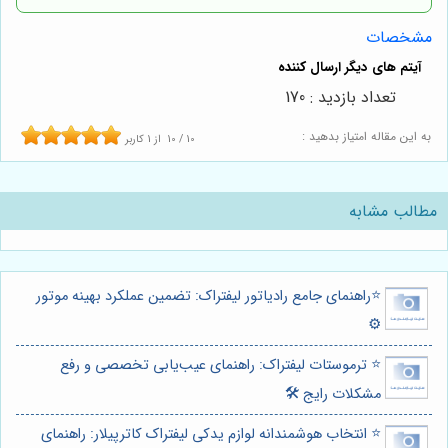
مشخصات
تعداد بازدید : 170
به این مقاله امتیاز بدهید :
10
/
10
از
1
کاربر
مطالب مشابه
⭐️راهنمای جامع رادیاتور لیفتراک: تضمین عملکرد بهینه موتور
⚙️
⭐️ ترموستات لیفتراک: راهنمای عیب‌یابی تخصصی و رفع
مشکلات رایج 🛠️
⭐️ انتخاب هوشمندانه لوازم یدکی لیفتراک کاترپیلار: راهنمای