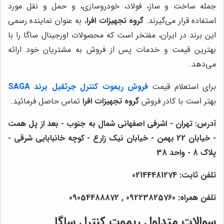
جمله ساخت و ساز، فولاد، خودروسازی، و حمل و نقل مورد
استفاده قرار می‌گیرند.
گروه تجهیزات افرا
، به عنوان نماینده رسمی
این برند در ایران، مفتخر است که محصولات اورجینال ساگا را با
بهترین قیمت و خدمات پس از فروش به مشتریان خود ارائه
می‌دهد.
برای استعلام قیمت
فروش ریموت کنترل جرثقیل برند SAGA
بهتر است با کادر فروش
گروه تجهیزات افرا
تماس حاصل فرمائید.
آدرس: تهران - اشرفی اصفهانی شمال به جنوب - بعد از پل همت
- خیابان 22 بهمن - خیابان نیک زارع - کوچه خانبابایی شرقی -
پلاک 8 - واحد 38
تلفن ثابت: 02144481274
تلفن همراه: 09223825760 , 09054488872
سوالات متداول ریموت کنترل ساگا