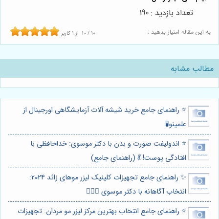
تعداد بازدید : 190
به این مقاله امتیاز بدهید :
10
/
10
از
1
کاربر
مطالب مشابه
⭐️ راهنمای جامع خرید شیشه آلات آزمایشگاهی اورجینال از
علمینو🧪
⭐️ اندولیفت صورت و بدن با دکتر موسوی: خداحافظی با
افتادگی پوست! 💃 (راهنمای جامع)
✨ راهنمای جامع تجهیزات کلینیک لیزر موهای زائد 2024:
انتخاب آگاهانه با دکتر موسوی 👩🏻‍⚕️
⭐️ راهنمای جامع انتخاب بهترین مرکز لیزر مو مردان: تجهیزات