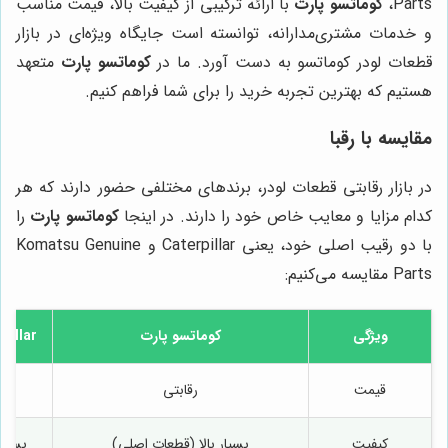
Parts،
کوماتسو پارت
با ارائه ترکیبی از کیفیت بالا، قیمت مناسب
و خدمات مشتری‌مدارانه، توانسته است جایگاه ویژه‌ای در بازار
قطعات لودر کوماتسو به دست آورد. ما در
کوماتسو پارت
متعهد
هستیم که بهترین تجربه خرید را برای شما فراهم کنیم.
مقایسه با رقبا
در بازار رقابتی قطعات لودر، برندهای مختلفی حضور دارند که هر
کدام مزایا و معایب خاص خود را دارند. در اینجا
کوماتسو پارت
را
با دو رقیب اصلی خود، یعنی Caterpillar و Komatsu Genuine
Parts مقایسه می‌کنیم:
ویژگی
کوماتسو پارت
pillar
قیمت
رقابتی
بالا
کیفیت
بسیار بالا (قطعات اصلی)
بسیار 