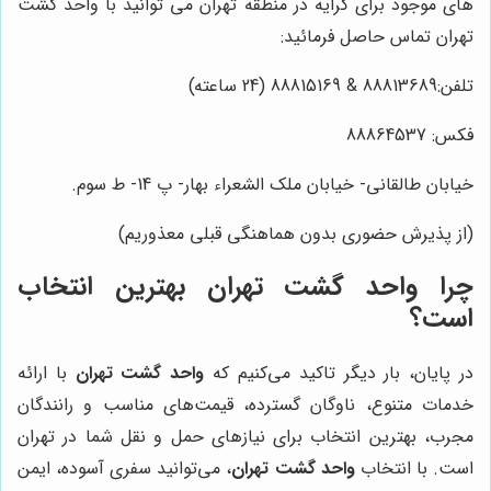
های موجود برای کرایه در منطقه تهران می توانید با واحد گشت
تهران تماس حاصل فرمائید:
تلفن:88813689 & 88815169 (24 ساعته)
فکس: 88864537
خیابان طالقانی- خیابان ملک الشعراء بهار- پ 14- ط سوم.
(از پذیرش حضوری بدون هماهنگی قبلی معذوریم)
چرا
واحد گشت تهران
بهترین انتخاب
است؟
در پایان، بار دیگر تاکید می‌کنیم که
واحد گشت تهران
با ارائه
خدمات متنوع، ناوگان گسترده، قیمت‌های مناسب و رانندگان
مجرب، بهترین انتخاب برای نیازهای حمل و نقل شما در تهران
است. با انتخاب
واحد گشت تهران
، می‌توانید سفری آسوده، ایمن