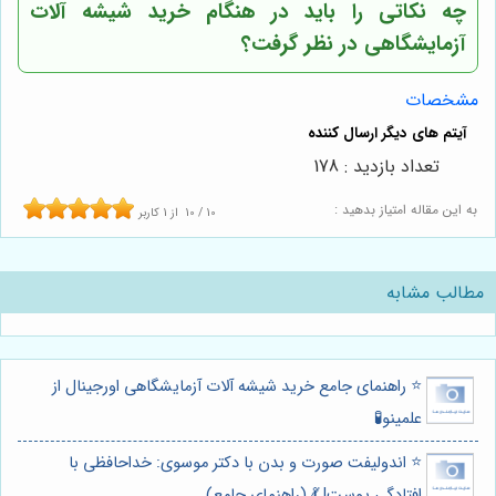
چه نکاتی را باید در هنگام خرید شیشه آلات
آزمایشگاهی در نظر گرفت؟
مشخصات
تعداد بازدید : 178
به این مقاله امتیاز بدهید :
10
/
10
از
1
کاربر
مطالب مشابه
⭐️ راهنمای جامع خرید شیشه آلات آزمایشگاهی اورجینال از
علمینو🧪
⭐️ اندولیفت صورت و بدن با دکتر موسوی: خداحافظی با
افتادگی پوست! 💃 (راهنمای جامع)