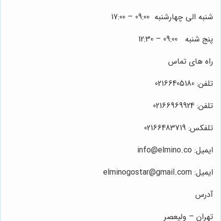
شنبه الی چهارشنبه 09:00 – 17:00
پنج شنبه 09:00 – 12:30
راه های تماس
تلفن: 02166405180
تلفن: 02166969924
تلفکس: 02166483719
ایمیل: info@elmino.co
ایمیل: elminogostar@gmail.com
آدرس
تهران – ولیعصر