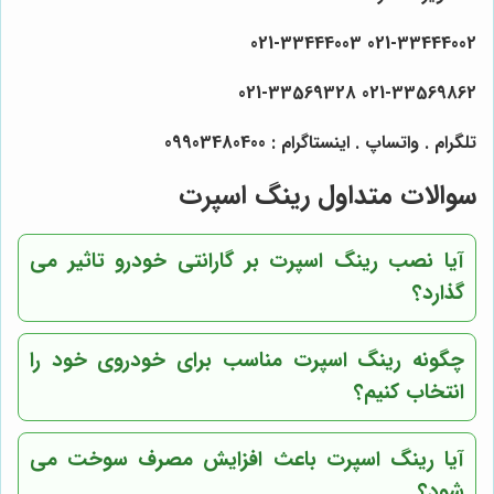
021-33444002 021-33444003
021-33569862 021-33569328
تلگرام . واتساپ . اینستاگرام : 09903480400
سوالات متداول رینگ اسپرت
آیا نصب رینگ اسپرت بر گارانتی خودرو تاثیر می
گذارد؟
چگونه رینگ اسپرت مناسب برای خودروی خود را
انتخاب کنیم؟
آیا رینگ اسپرت باعث افزایش مصرف سوخت می
شود؟