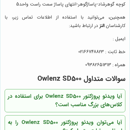
کوچه گوهرشاد-پاساژگوهر-انتهای پاساژ سمت راست واحد5
همچنین، می‌توانید با استفاده از اطلاعات تماس زیر، با
کارشناسان
النز
در ارتباط باشید:
ایمیل :
خط ثابت : 02166748823
همراه : 09382651313
سوالات متداول Owlenz SD500
آیا ویدئو پروژکتور Owlenz SD500 برای استفاده در
کلاس‌های بزرگ مناسب است؟
آیا می‌توان ویدئو پروژکتور Owlenz SD500 را به