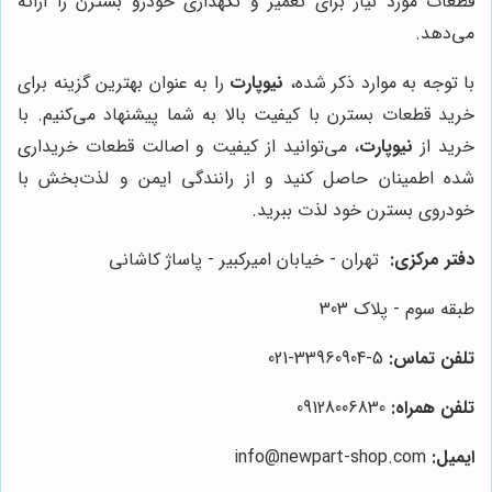
قطعات مورد نیاز برای تعمیر و نگهداری خودرو بسترن را ارائه
می‌دهد.
با توجه به موارد ذکر شده،
نیوپارت
را به عنوان بهترین گزینه برای
خرید قطعات بسترن با کیفیت بالا به شما پیشنهاد می‌کنیم. با
خرید از
نیوپارت
، می‌توانید از کیفیت و اصالت قطعات خریداری
شده اطمینان حاصل کنید و از رانندگی ایمن و لذت‌بخش با
خودروی بسترن خود لذت ببرید.
دفتر مرکزی:
تهران -
خیابان امیرکبیر - پاساژ کاشانی
طبقه سوم - پلاک 303
تلفن تماس:
5-33960904-021
تلفن همراه:
09128006830
ایمیل:
info@newpart-shop.com