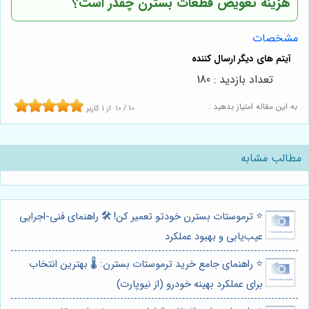
هزینه تعویض قطعات بسترن چقدر است؟
مشخصات
تعداد بازدید : 180
به این مقاله امتیاز بدهید :
10
/
10
از
1
کاربر
مطالب مشابه
⭐️ ترموستات بسترن خودتو تعمیر کن! 🛠️ راهنمای فنی-اجرایی
عیب‌یابی و بهبود عملکرد
⭐️ راهنمای جامع خرید ترموستات بسترن: 🌡️ بهترین انتخاب
برای عملکرد بهینه خودرو (از نیوپارت)