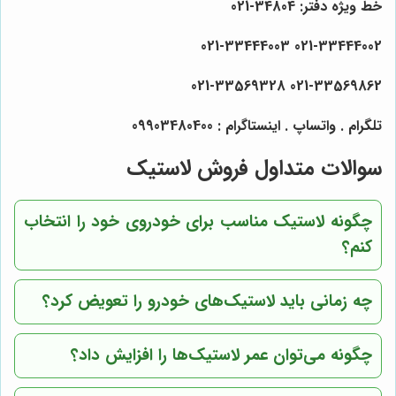
خط ویژه دفتر: 34804-021
021-33444002 021-33444003
021-33569862 021-33569328
تلگرام . واتساپ . اینستاگرام : 09903480400
سوالات متداول فروش لاستیک
چگونه لاستیک مناسب برای خودروی خود را انتخاب
کنم؟
چه زمانی باید لاستیک‌های خودرو را تعویض کرد؟
چگونه می‌توان عمر لاستیک‌ها را افزایش داد؟