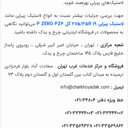
لاستیک‌های پیرلی بهره‌مند شوید.
جهت بررسی جزئیات بیشتر نسبت به انواع لاستیک پیرلی مانند
لاستیک پیرلی 275/35R 19 گل P ZERO PZ4
می‌توانید نگاهی
به محصولات در فروشگاه اینترنتی چرخ و یدک داشته باشید.
شعبه مرکزی :
تهران ، خیابان امیر کبیر شرقی ، روبروی پاساژ
خلیج فارس پلاک ۱۴۵ ساختمان چرخ و یدک.
فروشگاه و مرکز خدمات غرب تهران
: سعادت آباد بلوار فرحزادی
نرسیده به میدان کتاب بین گلستان اول و گلستان دوم پلاک 73
ایمیل :
info@charkhoyadak.com
خط ویژه دفتر: 34804-021
021-33444002 021-33444003
021-33569328
021-33569862