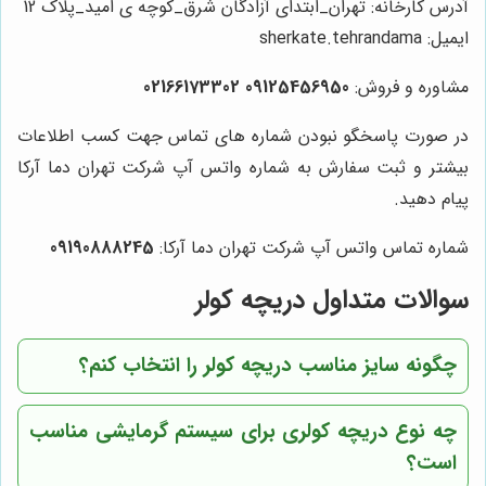
آدرس کارخانه:
تهران_ابتدای آزادگان شرق_کوچه ی امید_پلاک 12
ایمیل: sherkate.tehrandama
مشاوره و فروش:
09125456950 02166173302
در صورت پاسخگو نبودن شماره های تماس جهت کسب اطلاعات
بیشتر و ثبت سفارش به شماره واتس آپ شرکت تهران دما آرکا
پیام دهید.
شماره تماس واتس آپ شرکت تهران دما آرکا:
09190888245
سوالات متداول دریچه کولر
چگونه سایز مناسب دریچه کولر را انتخاب کنم؟
چه نوع دریچه کولری برای سیستم گرمایشی مناسب
است؟