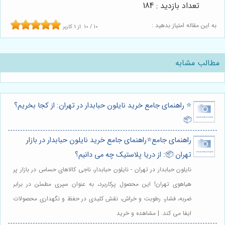
تعداد بازدید : 184
به این مقاله امتیاز بدهید :
10
/
10
از
1
کاربر
مطالب مشابه
⭐️ راهنمای جامع خرید نایلون حبابدار در تهران: از کجا بخریم؟
📦
راهنمای جامع⭐️راهنمای جامع خرید نایلون حبابدار در بازار
تهران 📦: از دریا پلاستیک چه می دانیم؟
نایلون حبابدار در تهران - نایلون حبابدار، ناجی کالاهای حساس در بازار پر
هیاهوی تهران! این محصول پرکاربرد، به عنوان سپری مطمئن در برابر
ضربه، فشار، رطوبت و خراش، نقش کلیدی در حفظ و نگهداری محصولات
ایفا می کند. | مشاهده و خرید