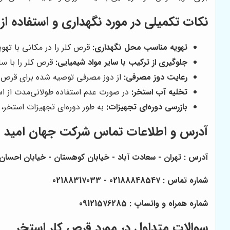
نکات تکمیلی در مورد نگهداری و استفاده از
تهویه مناسب محل نگهداری:
قرص کلر را در مکانی با تهو
جلوگیری از ترکیب با سایر مواد شیمیایی:
قرص کلر را با سا
رعایت دوز مصرفی:
از دوز مصرفی توصیه شده برای قرص کل
تخلیه آب استخر:
در صورت عدم استفاده طولانی‌مدت از استخ
بازرسی دوره‌ای تجهیزات:
به طور دوره‌ای تجهیزات استخر، م
آدرس و اطلاعات تماس
شرکت جهان امید مه
آدرس : تهران - سعادت آباد - خیابان کوهستان - خیابان احسان - پلاک 52
شماره تماس : 02188848547 - 02188317033
شماره همراه و واتساپ : 09121576285
سوالات متداول در مورد قرص کلر استخر