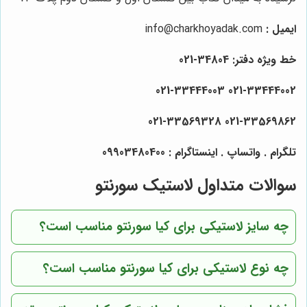
ایمیل :
info@charkhoyadak.com
خط ویژه دفتر: 34804-021
021-33444002 021-33444003
021-33569328
021-33569862
تلگرام . واتساپ . اینستاگرام : 09903480400
سوالات متداول لاستیک سورنتو
چه سایز لاستیکی برای کیا سورنتو مناسب است؟
چه نوع لاستیکی برای کیا سورنتو مناسب است؟