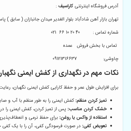
آدرس فروشگاه اینترنتی
کاراسیف
:
تهران بازار آهن شادآباد بلوار الغدیر میدان جانبازان ( سابق ) پاساژ شهر 
شماره تماس : 40 20 10 66 021
تماس با بخش فروش
عمده
چاوشی: 09121316637
نکات مهم در نگهداری از کفش ایمنی نگهبا
برای افزایش طول عمر و حفظ کارایی کفش ایمنی نگهبان، رعای
تمیز کردن منظم:
کفش ایمنی را به طور منظم با آب و صابو
خشک کردن مناسب:
پس از تمیز کردن، کفش ایمنی را در 
استفاده از واکس یا روغن:
برای حفظ نرمی و انعطاف‌پذیر
تعویض کفی:
در صورت فرسودگی کفی، آن را با یک کفی ج