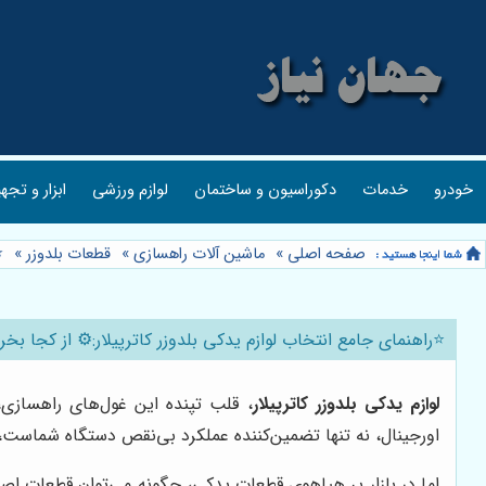
خودرو
خدمات
دکوراسیون و ساختمان
لوازم ورزشی
ابزار و تجه
صفحه اصلی
»
ماشین آلات راهسازی
»
قطعات بلدوزر
»
⭐
⭐️راهنمای جامع انتخاب لوازم یدکی بلدوزر کاترپیلار:⚙️ از کجا ب
لوازم یدکی بلدوزر کاترپیلار
، قلب تپنده این غول‌های راهسازی
اورجینال، نه تنها تضمین‌کننده عملکرد بی‌نقص دستگاه شماست، ب
اما در بازار پر هیاهوی قطعات یدکی، چگونه می‌توان قطعات اصل