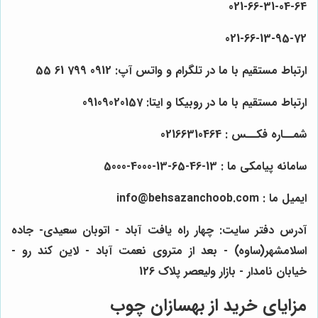
021-66-31-04-64
021-66-13-95-72
ارتباط مستقیم با ما در تلگرام و واتس آپ: 0912 799 61 55
ارتباط مستقیم با ما در روبیکا و ایتا: 09109020157
شمــاره فکــس : 02166310464
سامانه پیامکی ما : 13-46-65-13-4000-5000
ایمیل ما : info@behsazanchoob.com
آدرس دفتر سایت: چهار راه یافت آباد - اتوبان سعیدی- جاده
اسلامشهر(ساوه) - بعد از متروی نعمت آباد - لاین کند رو -
خیابان نامدار - بازار ولیعصر پلاک 126
مزایای خرید از بهسازان چوب