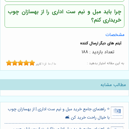
چرا باید مبل و نیم ست اداری را از بهسازان چوب
خریداری کنم؟
مشخصات
تعداد بازدید : 188
به این مقاله امتیاز بدهید :
10
/
10
از
1
کاربر
مطالب مشابه
⭐️ راهنمای جامع خرید مبل و نیم ست اداری | از بهسازان چوب
با خیال راحت خرید کن 🛋️