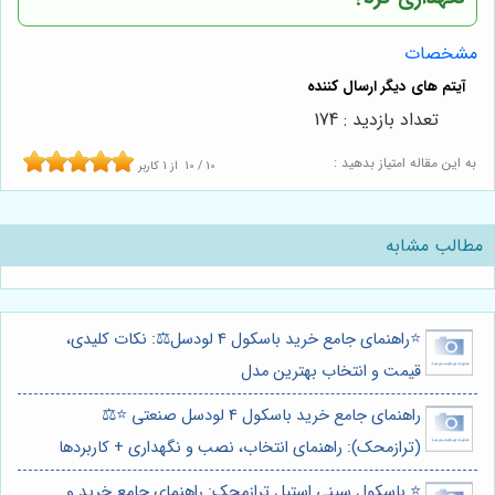
مشخصات
تعداد بازدید : 174
به این مقاله امتیاز بدهید :
10
/
10
از
1
کاربر
مطالب مشابه
⭐️راهنمای جامع خرید باسکول 4 لودسل⚖️: نکات کلیدی،
قیمت و انتخاب بهترین مدل
راهنمای جامع خرید باسکول 4 لودسل صنعتی ⭐️⚖️
(ترازمحک): راهنمای انتخاب، نصب و نگهداری + کاربردها
⭐️ باسکول سینی استیل ترازمحک: راهنمای جامع خرید و