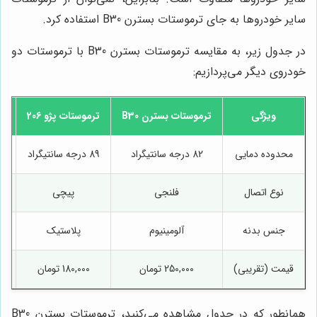
سایر خودروها به جای ترموستات بسترن B30 استفاده کرد.
در جدول زیر، به مقایسه ترموستات بسترن B30 با ترموستات دو
خودروی دیگر می‌پردازیم:
ویژگی
ترموستات بسترن B30
ترموستات پژو 206
ت
محدوده دمایی
82 درجه سانتیگراد
89 درجه سانتیگراد
76 درجه 
نوع اتصال
فلنجی
پیچی
جنس بدنه
آلومینیوم
پلاستیک
قیمت (تقریبی)
250,000 تومان
180,000 تومان
همانطور که در جدول مشاهده می‌کنید، ترموستات بسترن B30