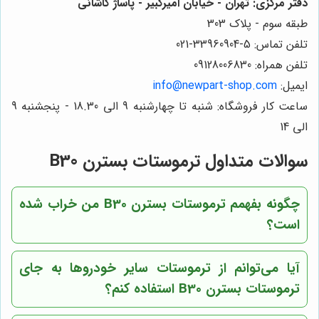
دفتر مرکزی: تهران - خیابان امیرکبیر - پاساژ کاشانی
طبقه سوم - پلاک 303
تلفن تماس: 5-33960904-021
تلفن همراه: 09128006830
ایمیل:
info@newpart-shop.com
ساعت کار فروشگاه: شنبه تا چهارشنبه 9 الی 18.30 - پنجشنبه 9
الی 14
سوالات متداول ترموستات بسترن B30
چگونه بفهمم ترموستات بسترن B30 من خراب شده
است؟
آیا می‌توانم از ترموستات سایر خودروها به جای
ترموستات بسترن B30 استفاده کنم؟