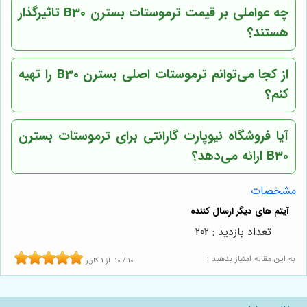
چه عواملی بر قیمت ترموستات بسترن B30 تاثیرگذار
هستند؟
از کجا می‌توانم ترموستات اصلی بسترن B30 را تهیه
کنم؟
آیا
فروشگاه نیوپارت
گارانتی برای ترموستات بسترن
B30 ارائه می‌دهد؟
مشخصات
تعداد بازدید : 202
به این مقاله امتیاز بدهید :
10
/
10
از
1
کاربر