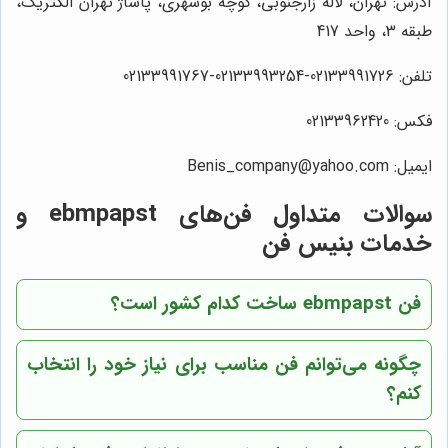
آدرس: تهران، لاله زارجنوبی، کوچه بوشهری، پاساژ تهران الکتریک،
طبقه 3، واحد 417
تلفن: 02133991726-02133993254-02133991767
فکس: 02133962420
ایمیل: Benis_company@yahoo.com
سوالات متداول فن‌های ebmpapst و
خدمات بنیس فن
فن ebmpapst ساخت کدام کشور است؟
چگونه می‌توانم فن مناسب برای نیاز خود را انتخاب
کنم؟