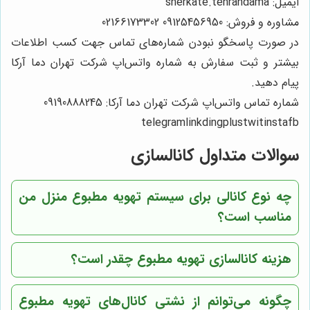
ایمیل: sherkate.tehrandama
مشاوره و فروش: 09125456950 02166173302
در صورت پاسخگو نبودن شماره‌های تماس جهت کسب اطلاعات
بیشتر و ثبت سفارش به شماره واتس‌اپ شرکت تهران دما آرکا
پیام دهید.
شماره تماس واتس‌اپ شرکت تهران دما آرکا: 09190888245
telegramlinkdingplustwitinstafb
سوالات متداول کانالسازی
چه نوع کانالی برای سیستم تهویه مطبوع منزل من
مناسب است؟
هزینه کانالسازی تهویه مطبوع چقدر است؟
چگونه می‌توانم از نشتی کانال‌های تهویه مطبوع