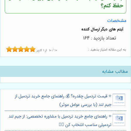
حفظ کنم؟
مشخصات
تعداد بازدید : 164
به این مقاله امتیاز بدهید :
10
/
10
از
1
کاربر
مطالب مشابه
⭐️ قیمت تردمیل چقدره؟ 💰 راهنمای جامع خرید تردمیل از
جیم لند (با بررسی عوامل موثر)
⭐️ راهنمای جامع خرید تردمیل با مشاوره تخصصی: از جیم لند
تردمیلی مناسب انتخاب کن 🏃‍♀️