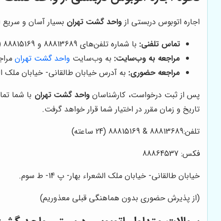
اجاره اتوبوس دربستی از
واحد گشت تهران
بسیار آسان و سریع اس
تماس تلفنی:
با شماره تلفن‌های 88813689 و 88815169 (24 ساعته) تماس بگیرید و با کارشناسان
مراجعه به وب‌سایت:
به وب‌سایت
واحد گشت تهران
مراجع
مراجعه حضوری:
به آدرس خیابان طالقانی- خیابان ملک الشعرای بهار- پ 14- ط سوم مراجع
پس از ثبت درخواست، کارشناسان
واحد گشت تهران
با شما تما
تاریخ و زمان مقرر در اختیار شما قرار خواهد گرفت.
تلفن:88813689 & 88815169 (24 ساعته)
فکس: 88864537
خیابان طالقانی- خیابان ملک الشعراء بهار- پ 14- ط سوم.
(از پذیرش حضوری بدون هماهنگی قبلی معذوریم)