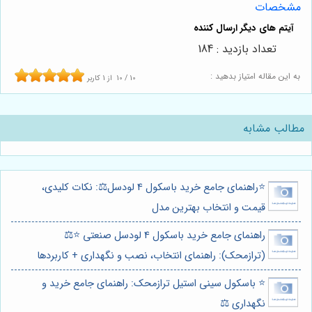
مشخصات
تعداد بازدید : 184
به این مقاله امتیاز بدهید :
10
/
10
از
1
کاربر
مطالب مشابه
⭐️راهنمای جامع خرید باسکول 4 لودسل⚖️: نکات کلیدی،
قیمت و انتخاب بهترین مدل
راهنمای جامع خرید باسکول 4 لودسل صنعتی ⭐️⚖️
(ترازمحک): راهنمای انتخاب، نصب و نگهداری + کاربردها
⭐️ باسکول سینی استیل ترازمحک: راهنمای جامع خرید و
نگهداری ⚖️