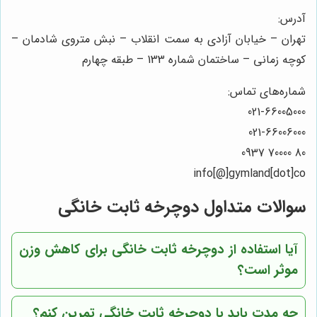
آدرس:
تهران – خیابان آزادی به سمت انقلاب – نبش متروی شادمان –
کوچه زمانی – ساختمان شماره 133 – طبقه چهارم
شماره‌های تماس:
021-66005000
021-66006000
80 70000 0937
info[@]gymland[dot]co
سوالات متداول دوچرخه ثابت خانگی
آیا استفاده از دوچرخه ثابت خانگی برای کاهش وزن
موثر است؟
چه مدت باید با دوچرخه ثابت خانگی تمرین کنم؟