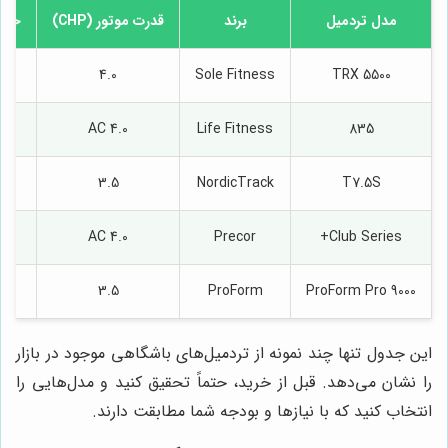
مدل تردمیل
برند
قدرت موتور (CHP)
حداک
4.0
Sole Fitness
TRX 5500
4.0 AC
Life Fitness
835
3.5
NordicTrack
T7.5S
4.0 AC
Precor
Club Series+
3.5
ProForm
ProForm Pro 9000
این جدول تنها چند نمونه از تردمیل‌های باشگاهی موجود در بازار
را نشان می‌دهد. قبل از خرید، حتماً تحقیق کنید و مدل‌هایی را
انتخاب کنید که با نیازها و بودجه شما مطابقت دارند.