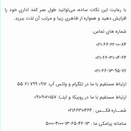
با رعایت این نکات ساده، می‌توانید طول عمر کمد اداری خود را
افزایش دهید و همواره از ظاهری زیبا و مرتب آن لذت ببرید.
شماره های تماس:
021-66-22-00-84
021-66-31-04-64
021-66-13-95-72
ارتباط مستقیم با ما در تلگرام و واتس آپ: 0912 799 61 55
ارتباط مستقیم با ما در روبیکا و ایتـا: 09109020157
شمــاره فکــس : 02166310464
سامانه پیامکی ما : 13-46-65-13-4000-5000