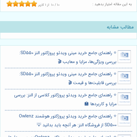
به این مقاله امتیاز بدهید :
10
/
10
از
1
کاربر
مطالب مشابه
⭐️ راهنمای جامع خرید مینی ویدئو پروژکتور النز SD550:
بررسی ویژگی‌ها، مزایا و معایب 🎬
⭐️ راهنمای جامع خرید مینی ویدئو پروژکتور النز SD550:
بررسی قابلیت‌ها و قیمت 🎬
⭐️ راهنمای جامع خرید ویدئو پروژکتور کلاسی از النز: بررسی
مزایا و کاربردها 🏫
⭐️ راهنمای جامع خرید ویدئو پروژکتور هوشمند Owlenz
SD500 از فروشگاه النز: هر آنچه باید بدانید 💡