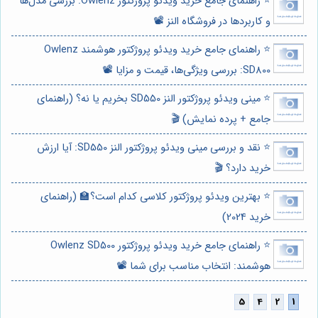
⭐️ راهنمای جامع خرید ویدئو پروژکتور Owlenz: بررسی مدل‌ها
و کاربردها در فروشگاه النز 📽️
⭐️ راهنمای جامع خرید ویدئو پروژکتور هوشمند Owlenz
SD800: بررسی ویژگی‌ها، قیمت و مزایا 📽️
⭐️ مینی ویدئو پروژکتور النز SD550 بخریم یا نه؟ (راهنمای
جامع + پرده نمایش) 🎬
⭐️ نقد و بررسی مینی ویدئو پروژکتور النز SD550: آیا ارزش
خرید دارد؟ 🎬
⭐️ بهترین ویدئو پروژکتور کلاسی کدام است؟🏫 (راهنمای
خرید 2024)
⭐️ راهنمای جامع خرید ویدئو پروژکتور Owlenz SD500
هوشمند: انتخاب مناسب برای شما 📽️