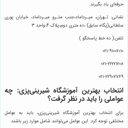
حرفه‌ای یاد بگیرند.
نشانی: تـهران، میـرداماد،جنب متـرو میـرداماد، خیابان پوری
سلطانی(پگاه سابق) ،ده متری دوم،پلاک 4،واحد 3
تلفن:( ده خط پاسخگو )
021-91002010
021-22221208
021-22907769
انتخاب بهترین آموزشگاه شیرینی‌پزی: چه
عواملی را باید در نظر گرفت؟
برای انتخاب بهترین آموزشگاه شیرینی‌پزی، باید به عوامل
مختلفی توجه کرد. این عوامل می‌توانند شامل موارد زیر باشند: