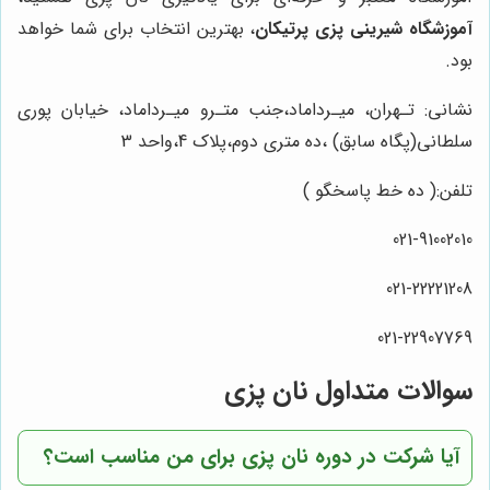
آموزشگاه شیرینی پزی پرتیکان
، بهترین انتخاب برای شما خواهد
بود.
نشانی: تـهران، میـرداماد،جنب متـرو میـرداماد، خیابان پوری
سلطانی(پگاه سابق) ،ده متری دوم،پلاک 4،واحد 3
تلفن:( ده خط پاسخگو )
021-91002010
021-22221208
021-22907769
سوالات متداول نان پزی
آیا شرکت در دوره نان پزی برای من مناسب است؟