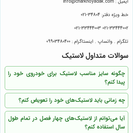
ایمیل : info@charkhoyadak.com
خط ویژه دفتر: 34804-021
021-33444002 021-33444003
تلگرام . واتساپ . اینستاگرام : 09903480400
سوالات متداول لاستیک
چگونه سایز مناسب لاستیک برای خودروی خود را
پیدا کنم؟
چه زمانی باید لاستیک‌های خود را تعویض کنم؟
آیا می‌توانم از لاستیک‌های چهار فصل در تمام طول
سال استفاده کنم؟